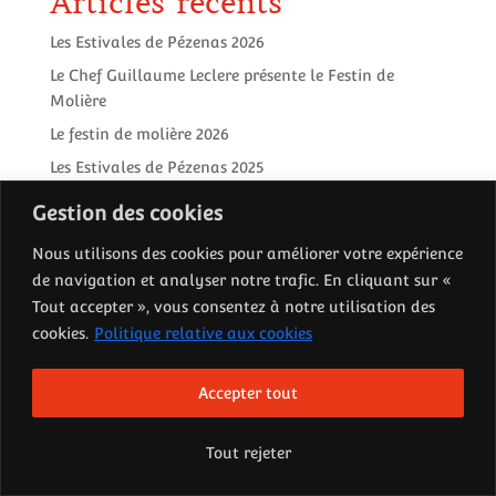
Articles récents
Les Estivales de Pézenas 2026
Le Chef Guillaume Leclere présente le Festin de
Molière
Le festin de molière 2026
Les Estivales de Pézenas 2025
Succès du Festin de Molière
Gestion des cookies
Commentaires récents
Nous utilisons des cookies pour améliorer votre expérience
de navigation et analyser notre trafic. En cliquant sur «
Aucun commentaire à afficher.
Tout accepter », vous consentez à notre utilisation des
cookies.
Politique relative aux cookies
Accepter tout
Le syndicat des vignerons de Pézenas ©2025 Tous droits réservés -
Tout rejeter
Mentions Légales
Une création
www.showvin.com