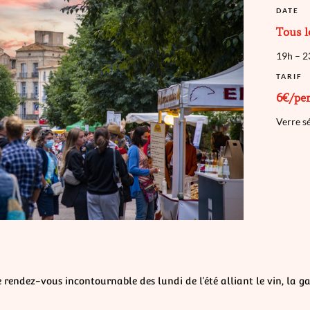
DATE
Tous l
19h – 2
TARIF
6€/pe
Verre s
le rendez-vous incontournable des lundi de l’été alliant le vin, la g