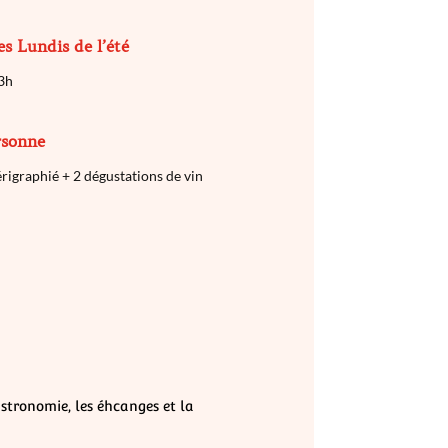
es Lundis de l’été
3h
rsonne
érigraphié + 2 dégustations de vin
astronomie, les éhcanges et la