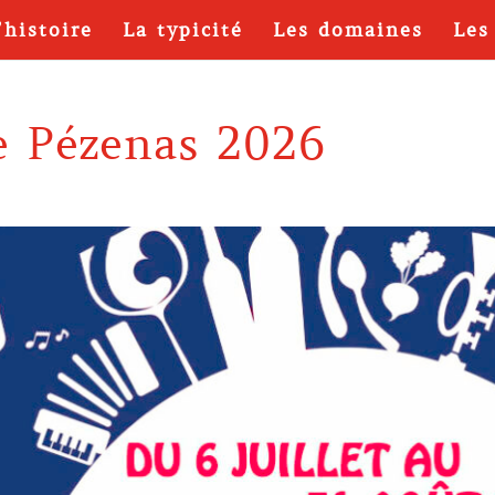
’histoire
La typicité
Les domaines
Les
de Pézenas 2026